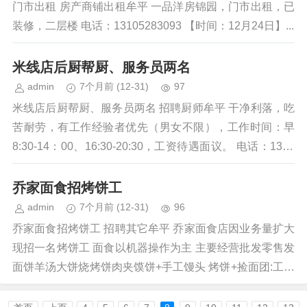
门市出租 房产商铺出租牟平 一品洋房锦园，门市出租，已
装修，二层楼 电话：13105283093 【时间：12月24日】...
米线店后厨帮厨、服务员两名
admin
7个月前
(12-31)
97
米线店后厨帮厨、服务员两名 招聘厨师牟平 干净利落，吃
苦耐劳，有工作经验者优先（男女不限），工作时间：早
8:30-14：00、16:30-20:30，工资待遇面议。 电话：1340
6...
乔家面食招烤饼工
admin
7个月前
(12-31)
96
乔家面食招烤饼工 招聘其它牟平 乔家面食店因业务量扩大
现招一名烤饼工 面食以机器操作为主 主要经营批发零售发
面饼羊汤大饼烧烤饼肉夹馍饼+手工馒头 烤饼+捡面团:工资
12-18/时不等...