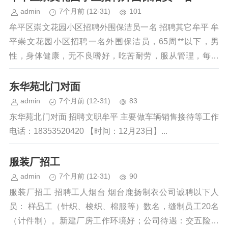
admin
7个月前
(12-31)
101
牟平区崇文花园小区招聘外围保洁员一名 招聘其它牟平 牟
平崇文花园小区招聘一名外围保洁员，65周**以下，男
性，身体健康，无不良嗜好，吃苦耐劳，服从管理，每周
一天班，三大节及重阳节有现金福利...
东华苑北门对面
admin
7个月前
(12-31)
83
东华苑北门对面 招聘文职牟平 主要做车辆销售接待等工作
电话：18353520420 【时间：12月23日】...
服装厂招工
admin
7个月前
(12-31)
90
服装厂招工 招聘工人烟台 烟台鹿扬制衣公司诚聘以下人
员： 样品工（针织、梭织、棉服等）数名，缝制员工20名
（计件制）。新建厂房工作环境好；公司待遇：交五险，