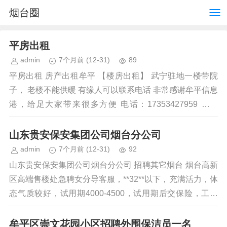
烟台圈
平房出租
admin
7个月前
(12-31)
89
平房出租 房产出租牟平 【楼房出租】 武宁驻地一楼带院
子， 老楼不能供暖 有缘人可以联系电话 非常感谢牟平信息
港，给足大家带来很多方便 电话：17353427959 【时
间：...
山东贵安保安集团公司烟台分公司
admin
7个月前
(12-31)
92
山东贵安保安集团公司烟台分公司 招聘其它烟台 烟台高新
区高端售楼处急聘女分导客服，**32**以下，充满活力，体
态气质较好，试用期4000-4500，试用期后交保险，工作
环境舒适，月休四天...
牟平区崇文花园小区招聘外围保洁员一名