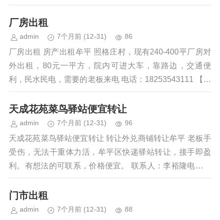
午餐免费，干六休一，有交通补贴...
厂房出租
admin
7个月前
(12-31)
86
厂房出租 房产出租牟平 照格庄村，现有240-400平厂房对
外出租，80元一平方，院内可进大车，靠路边，交通便
利，民水民电，需要的老板来电 电话：18253543111 【时
间：12...
天成花苑菜鸟驿站便宜转让
admin
7个月前
(12-31)
96
天成花苑菜鸟驿站便宜转让 转让外兑商铺转让牟平 老板手
受伤，无法干重体力活，牟平区快递驿站转让，接手即盈
利。有想法的可联系，价格便宜。 联系人：李裕隆电话：
13589865432微信...
门市出租
admin
7个月前
(12-31)
88