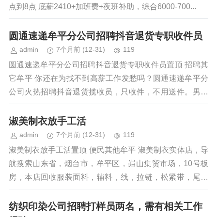
点到8点 底薪2410+加班费+夜班补助，综合6000-700...
圆通速递牟平分公司招聘抖音退货专职收件员
admin
7个月前
(12-31)
119
圆通速递牟平分公司招聘抖音退货专职收件员置顶 招聘其
它牟平 你还在为找不到高薪工作发愁吗？圆通速递牟平分
公司火热招聘抖音退货揽收员，只收件，不用送件。男女
不限，需自备交通工具。工资按件计提...
淑美制衣放手工活
admin
7个月前
(12-31)
119
淑美制衣放手工活置顶 便民其他牟平 淑美制衣实体店，导
航搜索山东省，烟台市，牟平区，岿山集贸市场，10号板
房，本店回收服装面料，辅料，线，拉链，松紧带，尾货
等，外放手工活，十字绣和钻石画，...
纺织印染公司招聘打样员两名，需有相关工作