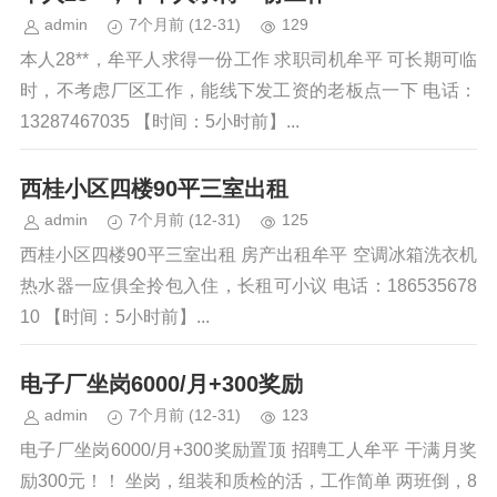
admin
7个月前
(12-31)
129
本人28**，牟平人求得一份工作 求职司机牟平 可长期可临
时，不考虑厂区工作，能线下发工资的老板点一下 电话：
13287467035 【时间：5小时前】...
西桂小区四楼90平三室出租
admin
7个月前
(12-31)
125
西桂小区四楼90平三室出租 房产出租牟平 空调冰箱洗衣机
热水器一应俱全拎包入住，长租可小议 电话：186535678
10 【时间：5小时前】...
电子厂坐岗6000/月+300奖励
admin
7个月前
(12-31)
123
电子厂坐岗6000/月+300奖励置顶 招聘工人牟平 干满月奖
励300元！！ 坐岗，组装和质检的活，工作简单 两班倒，8