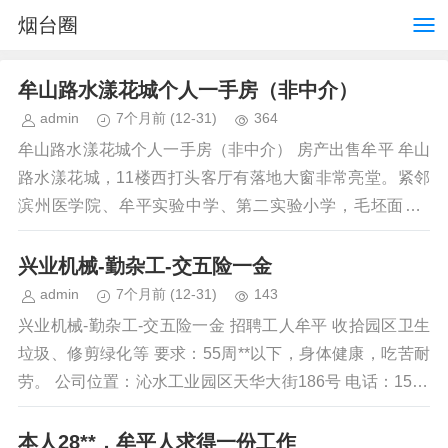
烟台圈
牟山路水漾花城个人一手房（非中介）
admin
7个月前
(12-31)
364
牟山路水漾花城个人一手房（非中介） 房产出售牟平 牟山
路水漾花城，11楼西打头客厅有落地大窗非常亮堂。紧邻
滨州医学院、牟平实验中学、第二实验小学，毛坯面积8
9。 联系人：刘先生电话：...
兴业机械-勤杂工-交五险一金
admin
7个月前
(12-31)
143
兴业机械-勤杂工-交五险一金 招聘工人牟平 收拾园区卫生
垃圾、修剪绿化等 要求：55周**以下，身体健康，吃苦耐
劳。 公司位置：沁水工业园区天华大街186号 电话：1505
352...
本人28**，牟平人求得一份工作