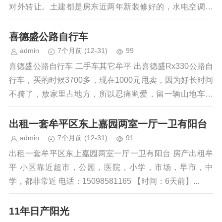
对外转让。土建都是房东近两年新装修好的，水电空调都
有，肯德基门，地理位置优越，店面...
喜德盛公路自行车
admin
7个月前
(12-31)
99
喜德盛公路自行车 二手车其它牟平 出喜德盛Rx330公路自
行车，买的时候3700多，现在1000元甩卖，因为好长时间
不骑了，放家里占地方，所以忍痛割爱，留一辆山地车，
出一辆公路车，牟平城里...
出租一套牟平区东上嘉园两室一厅一卫有阳台
admin
7个月前
(12-31)
91
出租一套牟平区东上嘉园两室一厅一卫有阳台 房产出租牟
平 小区靠近超市，公园，医院，小学，市场，早市，中
学，都非常近 电话：15098581165 【时间：6天前】...
11年日产阳光