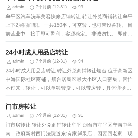
admin
7个月前
(12-31)
93
牟平区汽车洗车美容快修店铺转让 转让外兑商铺转让牟平
上下2层同面积。 一共150平，可空转，也可带设备转。 目
前营业中，接手即可盈利，客源稳定。 非诚勿扰。 即使带
设备接手，价格...
24小时成人用品店转让
admin
7个月前
(12-31)
94
24小时成人用品店转让 转让外兑商铺转让烟台 位于高新区
中海国际社区商铺，烟台居民区最大小区人口密集，因忙
不过来，转让，可以单独转货，可以带房转，具体详谈 电
话：1336135033...
门市房转让
admin
7个月前
(12-31)
91
门市房转让 转让外兑商铺转让牟平 烟台市牟平区宁海中学
南，政府新村西门法院道东:有家鲜果店，因要回老家，现