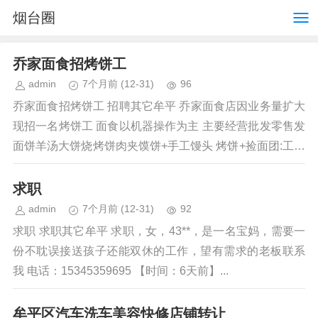
烟台圈
乔家面食招烤饼工
admin
7个月前
(12-31)
96
乔家面食招烤饼工 招聘其它牟平 乔家面食店因业务量扩大
现招一名烤饼工 面食以机器操作为主 主要经营批发零售发
面饼羊汤大饼烧烤饼肉夹馍饼+手工馒头 烤饼+捡面团:工资
12-18/时不等...
求职
admin
7个月前
(12-31)
92
求职 求职其它牟平 求职，女，43**，是一名宝妈，需要一
份不耽误接送孩子还能双休的工作，望有需求的老板联系
我 电话：15345359695 【时间：6天前】...
牟平区汽车洗车美容快修店铺转让