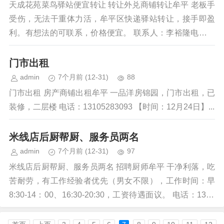
天成花苑菜鸟驿站便宜转让 转让外兑商铺转让牟平 老板手
受伤，无法干重体力活，牟平区快递驿站转让，接手即盈
利。有想法的可联系，价格便宜。 联系人：李裕隆电话：
13589865432微信...
门市出租
admin
7个月前
(12-31)
88
门市出租 房产商铺出租牟平 一品洋房锦园，门市出租，已
装修，二层楼 电话：13105283093 【时间：12月24日】...
米线店后厨帮厨、服务员两名
admin
7个月前
(12-31)
97
米线店后厨帮厨、服务员两名 招聘厨师牟平 干净利落，吃
苦耐劳，有工作经验者优先（男女不限），工作时间：早
8:30-14：00、16:30-20:30，工资待遇面议。 电话：1340
6...