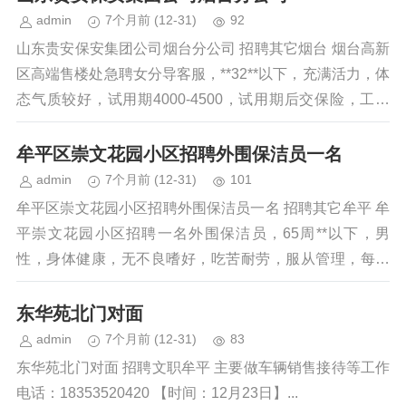
admin
7个月前
(12-31)
92
山东贵安保安集团公司烟台分公司 招聘其它烟台 烟台高新
区高端售楼处急聘女分导客服，**32**以下，充满活力，体
态气质较好，试用期4000-4500，试用期后交保险，工作
环境舒适，月休四天...
牟平区崇文花园小区招聘外围保洁员一名
admin
7个月前
(12-31)
101
牟平区崇文花园小区招聘外围保洁员一名 招聘其它牟平 牟
平崇文花园小区招聘一名外围保洁员，65周**以下，男
性，身体健康，无不良嗜好，吃苦耐劳，服从管理，每周
一天班，三大节及重阳节有现金福利...
东华苑北门对面
admin
7个月前
(12-31)
83
东华苑北门对面 招聘文职牟平 主要做车辆销售接待等工作
电话：18353520420 【时间：12月23日】...