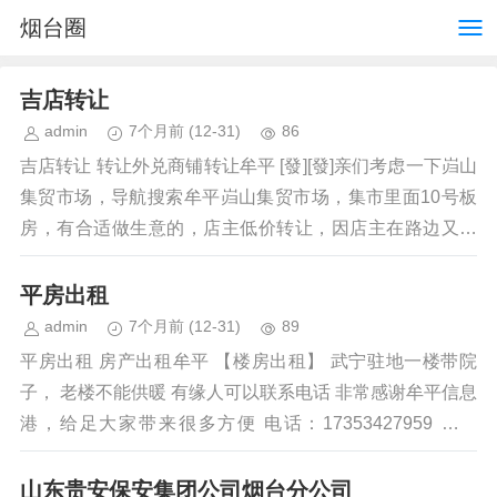
烟台圈
吉店转让
admin
7个月前
(12-31)
86
吉店转让 转让外兑商铺转让牟平 [發][發]亲们考虑一下岿山
集贸市场，导航搜索牟平岿山集贸市场，集市里面10号板
房，有合适做生意的，店主低价转让，因店主在路边又租
了个门市，忙不过来，急转，...
平房出租
admin
7个月前
(12-31)
89
平房出租 房产出租牟平 【楼房出租】 武宁驻地一楼带院
子， 老楼不能供暖 有缘人可以联系电话 非常感谢牟平信息
港，给足大家带来很多方便 电话：17353427959 【时
间：...
山东贵安保安集团公司烟台分公司