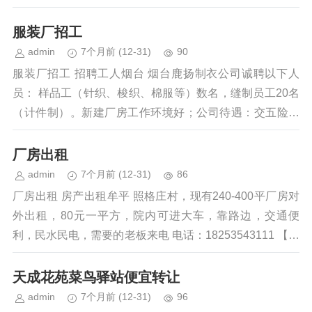
服装厂招工
admin
7个月前
(12-31)
90
服装厂招工 招聘工人烟台 烟台鹿扬制衣公司诚聘以下人
员： 样品工（针织、梭织、棉服等）数名，缝制员工20名
（计件制）。新建厂房工作环境好；公司待遇：交五险，
午餐免费，干六休一，有交通补贴...
厂房出租
admin
7个月前
(12-31)
86
厂房出租 房产出租牟平 照格庄村，现有240-400平厂房对
外出租，80元一平方，院内可进大车，靠路边，交通便
利，民水民电，需要的老板来电 电话：18253543111 【时
间：12...
天成花苑菜鸟驿站便宜转让
admin
7个月前
(12-31)
96