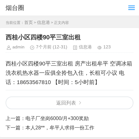
烟台圈
首页
信息港
当前位置：
>
> 正文内容
西桂小区四楼90平三室出租
admin
7个月前
(12-31)
信息港
123
西桂小区四楼90平三室出租 房产出租牟平 空调冰箱
洗衣机热水器一应俱全拎包入住，长租可小议 电
话：18653567810 【时间：5小时前】
返回列表
上一篇：
电子厂坐岗6000/月+300奖励
下一篇：
本人28**，牟平人求得一份工作