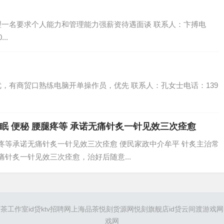
理一名要求个人能力和管理能力强薪资待遇面谈 联系人：卞搏电
..
优，有商贸口熟练电脑开单操作员，优先 联系人：孔女士电话：139
.
失眠 便秘 腰腿疼等 承诺无痛针炙一针见效三次痊愈
疼等承诺无痛针炙一针见效三次痊愈 便民家政中介牟平 针炙主治常
针炙一针见效三次痊愈，治好后随意...
品茶工作室
id贷
ktv招聘网
上海品茶
悦刻货源网
悦刻旗舰店
id贷
云间渡游戏网
戏网