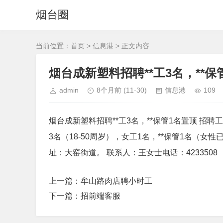
烟台圈
当前位置：
首页
>
信息港
> 正文内容
烟台成新塑料招聘**工3名，**保
admin
8个月前
(11-30)
信息港
109
烟台成新塑料招聘**工3名，**保管1名置顶 招
3名（18-50周岁），女工1名，**保管1名（女
址：大窑街道。 联系人：王女士电话：4233508
上一篇：
牟山路肉店聘小时工
下一篇：
招前端客服