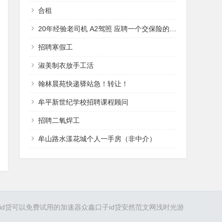
合租
20年经验老司机 A2驾照 应聘一个交保险的工作
招聘寒假工
淑美制衣放手工活
翰林晨苑快递驿站急！转让！
牟平新世纪学校招聘课程顾问
招聘二氧焊工
牟山路水漾花城个人一手房（非中介）
id贷
可以免费试用的加速器
众鑫口子
id贷
安然范文网
浅时光游