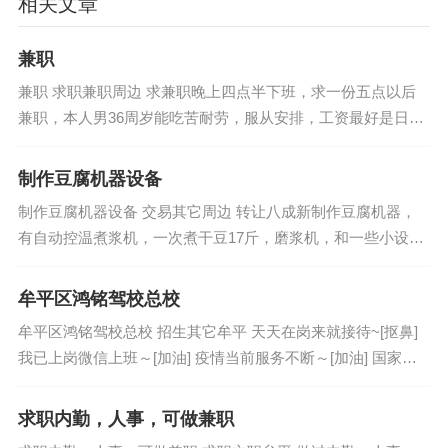
相关文章
兼职
兼职 求职兼职周边 求兼职晚上四点半下班，求一份五点以后
兼职，本人男36周岁能吃苦耐劳，服从安排，工资最好是日结
电话：13863123394微信：13863123394 【时间：2...
制作豆腐机器设备
制作豆腐机器设备 交易其它周边 转让八成新制作豆腐机器，
有自动控温煮浆机，一次煮干豆17斤，磨浆机，和一些小设备
工具 电话：15263118617 【时间：2019年12月3日】...
牟平区鸿铭驾校总校
牟平区鸿铭驾校总校 招生其它牟平 天天在岗来就接待~[抠鼻]
我已上岗微信上班～[加油] 疫情当前服务不断～[加油] 国家有
难咱不添乱～[加油] 手机报名不用见面～[加油]...
求职内勤，人事，可做兼职