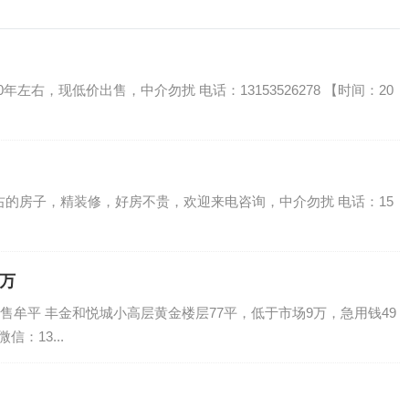
左右，现低价出售，中介勿扰 电话：13153526278 【时间：20
年左右的房子，精装修，好房不贵，欢迎来电咨询，中介勿扰 电话：15
9万
售牟平 丰金和悦城小高层黄金楼层77平，低于市场9万，急用钱49
信：13...