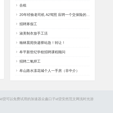
合租
20年经验老司机 A2驾照 应聘一个交保险的工作
招聘寒假工
淑美制衣放手工活
翰林晨苑快递驿站急！转让！
牟平新世纪学校招聘课程顾问
招聘二氧焊工
牟山路水漾花城个人一手房（非中介）
id贷
可以免费试用的加速器
众鑫口子
id贷
安然范文网
浅时光游