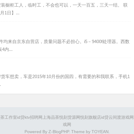
安装橱柜工人，临时工，不会也可以，一天一百五，三天一结。 联
月1日】...
件均来自京东自营店，质量问题不必担心。i5－9400f处理器。西数
4内...
货车想卖，车是2015年10月份的国四，有需要的和我联系，手机1
.
品茶工作室
id贷
ktv招聘网
上海品茶
悦刻货源网
悦刻旗舰店
id贷
云间渡游戏网
戏网
Powered By
Z-BlogPHP
. Theme by
TOYEAN
.