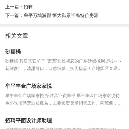
上一篇：
招聘
下一篇：
牟平万城澜郡 恒大御景半岛特价房源
相关文章
砂糖橘
砂糖橘 其它其它牟平 [害羞]甜过初恋的广东砂糖橘到货啦～～
新鲜多汁，清甜可口，口感细腻，实为极品！产地园区直采直
发，直接给您送到家(牟平区)，有需要的直接电联，176063883
81微信...
牟平丰金广场家家悦
牟平丰金广场家家悦 招聘营业员牟平 牟平丰金广场家家悦特
色小吃招聘营业员数名，主要负责卖场销售工作。两班倒，期
待您的加入 联系人：王女士电话：13562109644 【时间：202
0...
招聘平面设计师助理