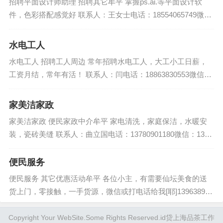
招聘平面设计师助理 招聘其它牟平 掌握ps.ai.等平面设计软
件，色彩搭配感觉好 联系人：王女士电话：18554065749微
信：823321450QQ：823321450 【时间：...
水电工人
水电工人 招聘工人周边 常年招聘水电工人，大工小工日薪，
工资月结，常年有活！ 联系人：闫电话：18863830553微信：
18863830553QQ：505062668 【时间：20...
家美洁家政
家美洁家政 便民家政中介牟平 家电清洗，家庭保洁，水暖安
装，瓷砖美缝 联系人：曲立国电话：13780901180微信：1378
0901180QQ：244863254 【时间：2020...
便民服务
便民服务 其它优惠活动牟平 各位小主，有需要仙坛美食的送
货上门，零接触，一手货源，微信或打电话给我[耶]139638925
71(电话～微信同步，如果没有及时回复请谅解[微笑][微笑])...
Copyright Your WebSite.Some Rights Reserved.
id贷
上海品茶工作