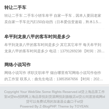
0...
转让二手车
转让二手车 二手车小轿车牟平 自家一手车，因本人要回老家
卖自家一手车北汽E150自动挡（日本爱信变速箱，羚木1.5自
吸发动机）高配（带倒车影像，前后档风玻璃加热，倒车镜自
动折叠）行驶里程3...
牟平到龙泉八甲的客车时间是多少
牟平到龙泉八甲的客车时间是多少 其它其它牟平 每天牟平到
龙泉八甲的客车时间是多少 电话：13791269238 【时间：202
0年3月15日】...
网络小说写作
网络小说写作 求职文职牟平 烟台哪里有写网络小说写作创作
的工作室 联系人：曲先生电话：13853587656 【时间：2020
年4月19日】...
Copyright Your WebSite.Some Rights Reserved.
id贷
上海品茶工作
室
id贷
ktv招聘网
上海品茶
悦刻货源网
悦刻旗舰店
id贷
云间渡游戏网
id
贷
可以免费试用的加速器
众鑫口子
id贷
Powered By
Z-BlogPHP
. Theme by
TOYEAN
.