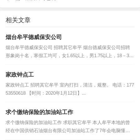
相关文章
烟台牟平德威保安公司
烟台牟平德威保安公司 招聘其它牟平 烟台德威保安公司招聘
形象岗十名，寒假工均可，女1.65以上，男1.75以上，18－38
岁以下，有消防证者优先，工资3300左右，地址中冶沁海云墅
澜湾，滨...
家政钟点工
家政钟点工 招聘其它牟平 室内打扫，清洁，规整。 电话：177
53550618 【时间：2020年1月12日】...
求个缴纳保险的加油站工作
求个缴纳保险的加油站工作 求职其它牟平 本人牟平本地的曾
经在中国供销石油烟台有限公司加油站工作了7年会电脑懂得
各种支付方式懂卸油会做账 电话：15065702585 【时间：202