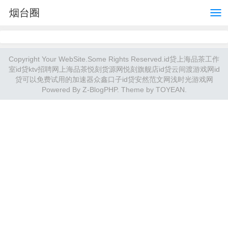
烟台圈
Copyright Your WebSite.Some Rights Reserved.
id贷
上海品茶工作
室
id贷
ktv招聘网
上海品茶
悦刻货源网
悦刻旗舰店
id贷
云间渡游戏网
id
贷
可以免费试用的加速器
众鑫口子
id贷
安然范文网
浅时光游戏网
Powered By
Z-BlogPHP
. Theme by
TOYEAN
.