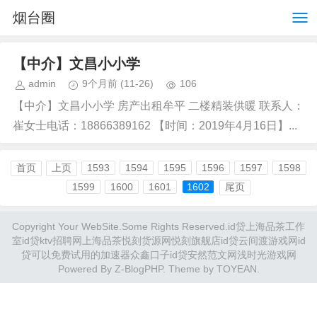
烟台圈
【中介】文昌小小学
admin
9个月前
(11-26)
106
【中介】文昌小小学 房产出租牟平 二楼精装供暖 联系人：
崔女士电话：18866389162 【时间：2019年4月16日】...
首页
上页
1593
1594
1595
1596
1597
1598
1599
1600
1601
1602
尾页
Copyright Your WebSite.Some Rights Reserved.
id贷
上海品茶工作
室
id贷
ktv招聘网
上海品茶
悦刻货源网
悦刻旗舰店
id贷
云间渡游戏网
id
贷
可以免费试用的加速器
众鑫口子
id贷
安然范文网
浅时光游戏网
Powered By
Z-BlogPHP
. Theme by
TOYEAN
.