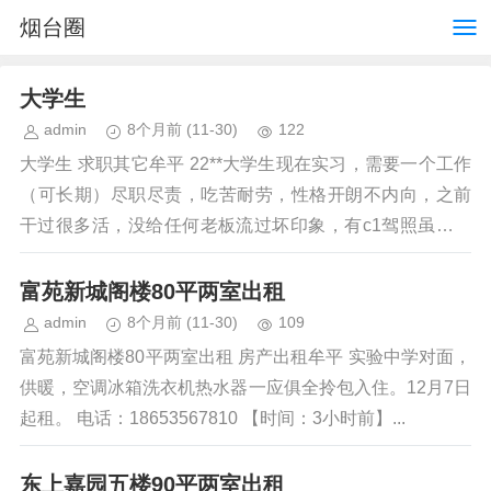
烟台圈
大学生
admin
8个月前
(11-30)
122
大学生 求职其它牟平 22**大学生现在实习，需要一个工作
（可长期）尽职尽责，吃苦耐劳，性格开朗不内向，之前
干过很多活，没给任何老板流过坏印象，有c1驾照虽然没
过实习期但是天天开车、车技很...
富苑新城阁楼80平两室出租
admin
8个月前
(11-30)
109
富苑新城阁楼80平两室出租 房产出租牟平 实验中学对面，
供暖，空调冰箱洗衣机热水器一应俱全拎包入住。12月7日
起租。 电话：18653567810 【时间：3小时前】...
东上嘉园五楼90平两室出租