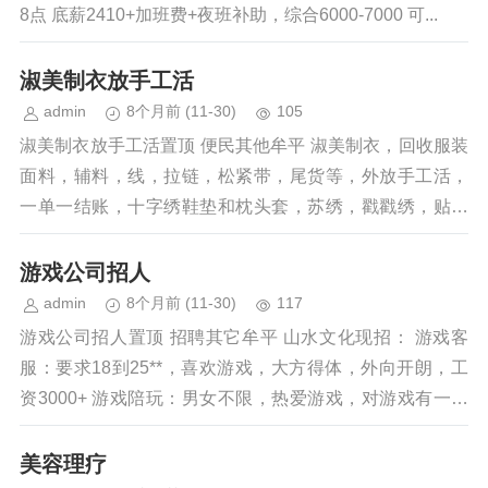
8点 底薪2410+加班费+夜班补助，综合6000-7000 可...
淑美制衣放手工活
admin
8个月前
(11-30)
105
淑美制衣放手工活置顶 便民其他牟平 淑美制衣，回收服装
面料，辅料，线，拉链，松紧带，尾货等，外放手工活，
一单一结账，十字绣鞋垫和枕头套，苏绣，戳戳绣，贴钻
石画，私人定制字画装裱，勾拖鞋，勾...
游戏公司招人
admin
8个月前
(11-30)
117
游戏公司招人置顶 招聘其它牟平 山水文化现招： 游戏客
服：要求18到25**，喜欢游戏，大方得体，外向开朗，工
资3000+ 游戏陪玩：男女不限，热爱游戏，对游戏有一定
的理解，需考核，工...
美容理疗